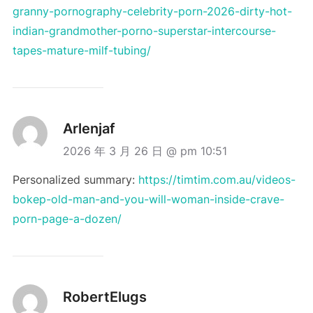
granny-pornography-celebrity-porn-2026-dirty-hot-
indian-grandmother-porno-superstar-intercourse-
tapes-mature-milf-tubing/
Arlenjaf
2026 年 3 月 26 日 @ pm 10:51
Personalized summary:
https://timtim.com.au/videos-
bokep-old-man-and-you-will-woman-inside-crave-
porn-page-a-dozen/
RobertElugs