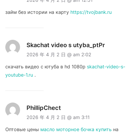
займ без истории на карту
https://tvojbank.ru
Skachat video s utyba_ptPr
2026 年 4 月 2 日 @ am 2:02
скачать видео с ютуба в hd 1080p
skachat-video-s-
youtube-1.ru
.
PhillipChect
2026 年 4 月 2 日 @ am 3:11
Оптовые цены
масло моторное бочка купить
на