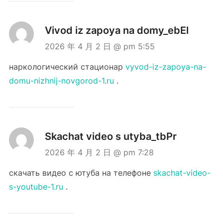
Vivod iz zapoya na domy_ebEl
2026 年 4 月 2 日 @ pm 5:55
наркологический стационар
vyvod-iz-zapoya-na-
domu-nizhnij-novgorod-1.ru
.
Skachat video s utyba_tbPr
2026 年 4 月 2 日 @ pm 7:28
скачать видео с ютуба на телефоне
skachat-video-
s-youtube-1.ru
.