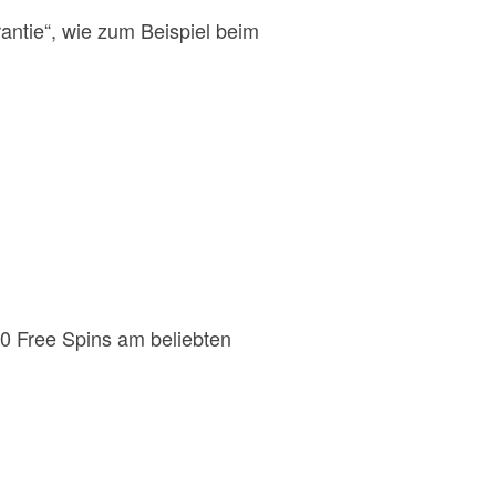
antie“, wie zum Beispiel beim
0 Free Spins am beliebten