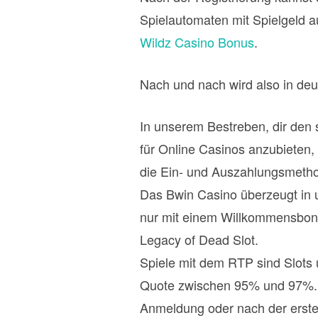
Spielautomaten mit Spielgeld a
Wildz Casino Bonus
.
Nach und nach wird also in deu
In unserem Bestreben, dir den
für Online Casinos anzubieten
die Ein- und Auszahlungsmetho
Das Bwin Casino überzeugt in 
nur mit einem Willkommensbonu
Legacy of Dead Slot.
Spiele mit dem RTP sind Slots u
Quote zwischen 95% und 97%. 
Anmeldung oder nach der erste