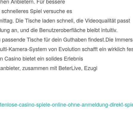
chen Anbietern. Für bessere
d schnelleres Spiel versuche es
tag. Die Tische laden schnell, die Videoqualität passt
ung an, und die Benutzeroberfläche bleibt intuitiv.
s du passende Tische für dein Guthaben findest.Die Immers
i-Kamera-System von Evolution schafft ein wirklich fes
 Casino bietet ein solides Erlebnis
tanbieter, zusammen mit BeterLive, Ezugi
ostenlose-casino-spiele-online-ohne-anmeldung-direkt-spi