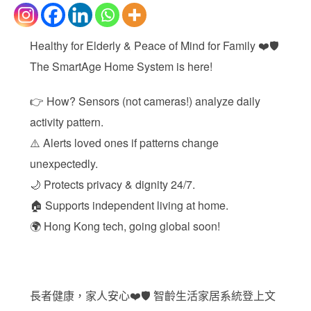
Healthy for Elderly & Peace of Mind for Family ❤️🛡️
The SmartAge Home System is here!
👉 How? Sensors (not cameras!) analyze daily
activity pattern.
⚠️ Alerts loved ones if patterns change
unexpectedly.
🌙 Protects privacy & dignity 24/7.
🏠 Supports independent living at home.
🌍 Hong Kong tech, going global soon!
長者健康，家人安心❤️🛡️ 智齡生活家居系統登上文