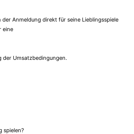
der Anmeldung direkt für seine Lieblingsspiele
 eine
ung der Umsatzbedingungen.
g spielen?