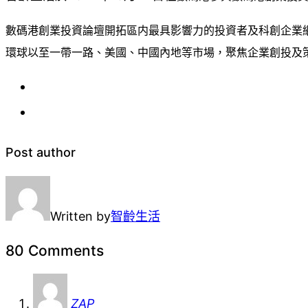
數碼港創業投資論壇
開拓區内最具影響力的投資者及科創企業
環球以至一帶一路、美國、中國內地等市場，聚焦企業創投及
Post author
Written by
智齡生活
80 Comments
ZAP