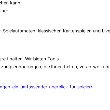
achen kann
iner
 Spielautomaten, klassischen Kartenspielen und Live
reit halten. Wir bieten Tools
tzungserinnerungen, die Ihnen helfen, verantwortungs
rungen-ein-umfassender-uberblick-fur-spieler/