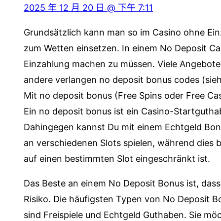
2025 年 12 月 20 日 @ 下午 7:11
Grundsätzlich kann man so im Casino ohne Einz
zum Wetten einsetzen. In einem No Deposit Cas
Einzahlung machen zu müssen. Viele Angebote 
andere verlangen no deposit bonus codes (sieh
Mit no deposit bonus (Free Spins oder Free C
Ein no deposit bonus ist ein Casino-Startgutha
Dahingegen kannst Du mit einem Echtgeld Bon
an verschiedenen Slots spielen, während dies be
auf einen bestimmten Slot eingeschränkt ist.
Das Beste an einem No Deposit Bonus ist, dass 
Risiko. Die häufigsten Typen von No Deposit B
sind Freispiele und Echtgeld Guthaben. Sie mö