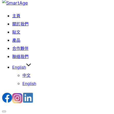
Skip
to
主頁
content
關於我們
貼文
產品
合作夥伴
聯絡我們
English
中文
English