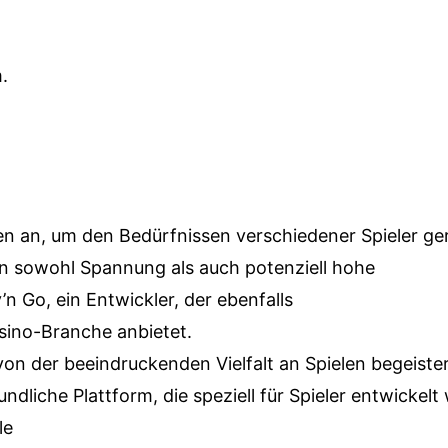
.
n an, um den Bedürfnissen verschiedener Spieler ge
ten sowohl Spannung als auch potenziell hohe
n Go, ein Entwickler, der ebenfalls
asino-Branche anbietet.
von der beeindruckenden Vielfalt an Spielen begeister
dliche Plattform, die speziell für Spieler entwickelt
le