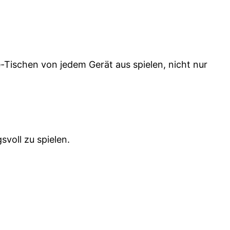
-Tischen von jedem Gerät aus spielen, nicht nur
voll zu spielen.