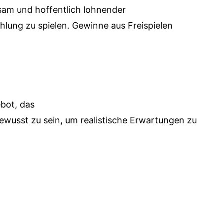
tsam und hoffentlich lohnender
hlung zu spielen. Gewinne aus Freispielen
ebot, das
bewusst zu sein, um realistische Erwartungen zu