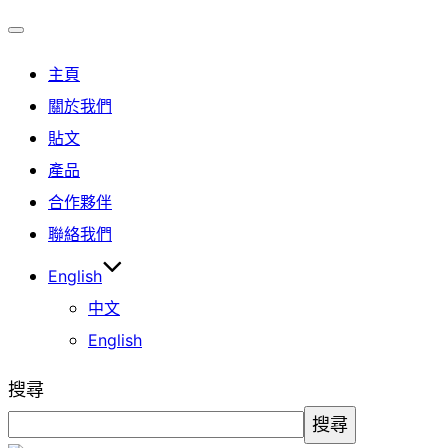
Toggle
主頁
navigation
關於我們
貼文
產品
合作夥伴
聯絡我們
English
中文
English
搜尋
搜尋