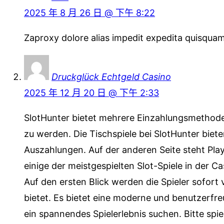
2025 年 8 月 26 日 @ 下午 8:22
Zaproxy dolore alias impedit expedita quisquam
Druckglück Echtgeld Casino
2025 年 12 月 20 日 @ 下午 2:33
SlotHunter bietet mehrere Einzahlungsmethode
zu werden. Die Tischspiele bei SlotHunter bie
Auszahlungen. Auf der anderen Seite steht Play’
einige der meistgespielten Slot-Spiele in der C
Auf den ersten Blick werden die Spieler sofort 
bietet. Es bietet eine moderne und benutzerfreun
ein spannendes Spielerlebnis suchen. Bitte spie