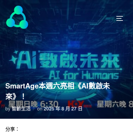
SmartAge本週六亮相《AI數啟未
來》！
by
智齡生活
on
2025 年 8 月 27 日
分享：