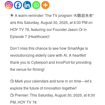
🌟 A warm reminder: The TV program “AI數啟未來”
airs this Saturday, August 30, 2025, at 8:30 PM on
HOY TV 78, featuring our Founder Jason Or in
Episode 7 (Healthcare)!
Don’t miss this chance to see how SmartAge is
revolutionizing elderly care with AI. A heartfelt
thank you to Cyberport and InnoPort for providing
the venue for filming!
📺 Mark your calendars and tune in on time—let’s
explore the future of innovation together!
📺 Premier: This Saturday, August 30, 2025, at 8:30
PM, HOY TV 78