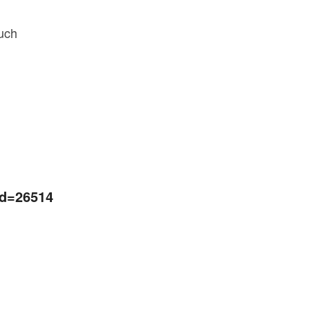
such
id=26514