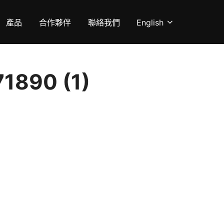
產品
合作夥伴
聯絡我們
English
1890 (1)