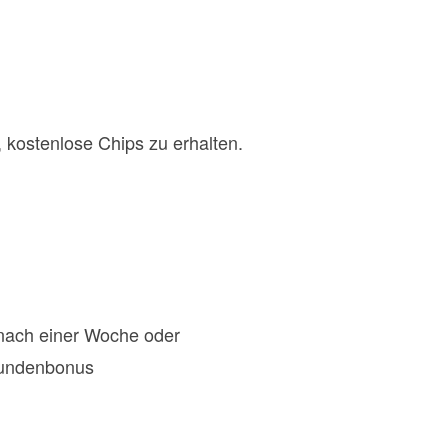
, kostenlose Chips zu erhalten.
 nach einer Woche oder
kundenbonus