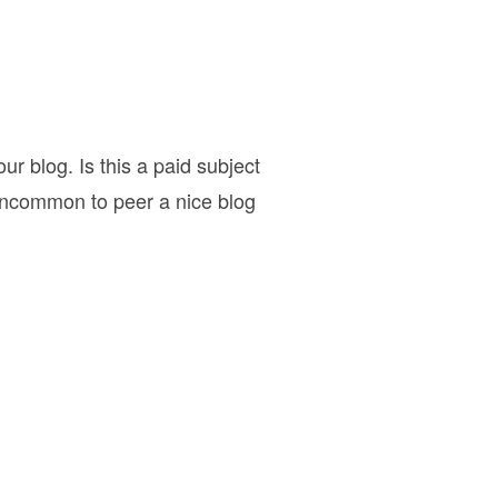
ur blog. Is this a paid subject
s uncommon to peer a nice blog