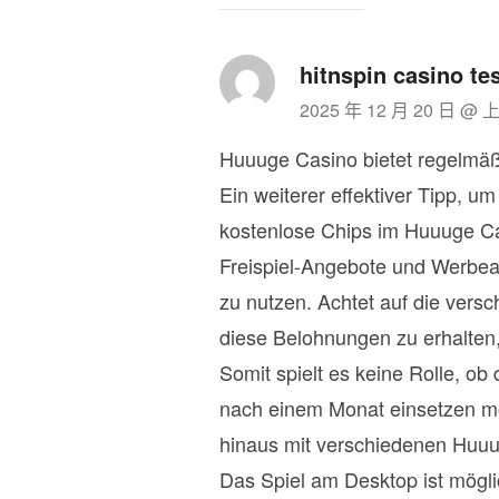
hitnspin casino te
2025 年 12 月 20 日 @ 上
Huuuge Casino bietet regelmäßig
Ein weiterer effektiver Tipp, um
kostenlose Chips im Huuuge Cas
Freispiel-Angebote und Werbea
zu nutzen. Achtet auf die vers
diese Belohnungen zu erhalten, 
Somit spielt es keine Rolle, o
nach einem Monat einsetzen mö
hinaus mit verschiedenen Huu
Das Spiel am Desktop ist möglic