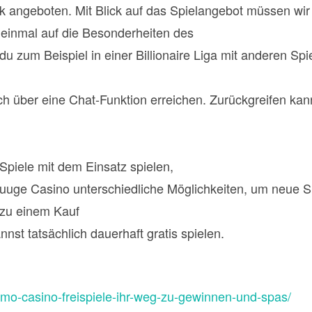
k angeboten. Mit Blick auf das Spielangebot müssen wi
 einmal auf die Besonderheiten des
u zum Beispiel in einer Billionaire Liga mit anderen Sp
h über eine Chat-Funktion erreichen. Zurückgreifen kan
Spiele mit dem Einsatz spielen,
uuge Casino unterschiedliche Möglichkeiten, um neue S
t zu einem Kauf
nst tatsächlich dauerhaft gratis spielen.
osmo-casino-freispiele-ihr-weg-zu-gewinnen-und-spas/