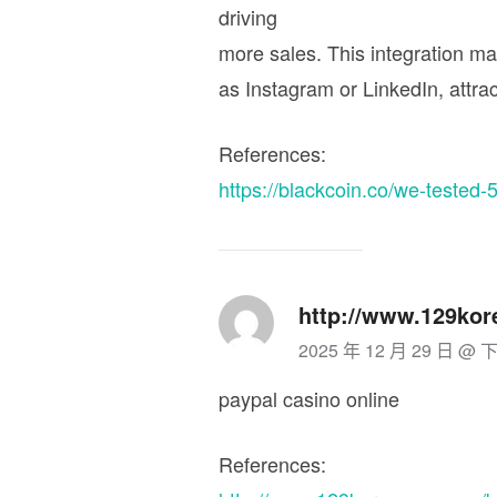
driving
more sales. This integration mak
as Instagram or LinkedIn, attra
References:
https://blackcoin.co/we-tested
http://www.129ko
2025 年 12 月 29 日 @ 下
paypal casino online
References: