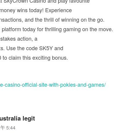
p at SkyCrown Casino and play favourite
 money wins today! Experience
actions, and the thrill of winning on the go.
platform today for thrilling gaming on the move.
stakes action, a
its. Use the code SK5Y and
to claim this exciting bonus.
ine-casino-official-site-with-pokies-and-games/
tralia legit
午 5:44