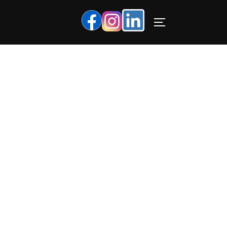
TOGGLE SIDE