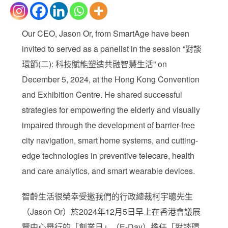
Our CEO, Jason Or, from SmartAge have been
invited to served as a panelist in the session “對談
環節(二): 科技賦能塑造共融智慧生活” on
December 5, 2024, at the Hong Kong Convention
and Exhibition Centre. He shared successful
strategies for empowering the elderly and visually
impaired through the development of barrier-free
city navigation, smart home systems, and cutting-
edge technologies in preventive telecare, health
and care analytics, and smart wearable devices.
智齡生活很榮幸受邀我們的行政總裁柯宇聰先生
（Jason Or）於2024年12月5日早上在香港會議展
覽中心舉行的「創業日」（E-Day）擔任「對談環