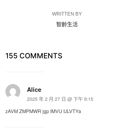
WRITTEN BY
智齡生活
155 COMMENTS
Alice
2025 年 2 月 27 日 @ 下午 9:15
zAVM ZMPMWR jgp IMVU fJLVTYa