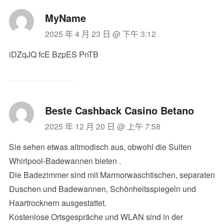
MyName
2025 年 4 月 23 日 @ 下午 3:12
iDZqJQ fcE BzpES PnTB
Beste Cashback Casino Betano
2025 年 12 月 20 日 @ 上午 7:58
Sie sehen etwas altmodisch aus, obwohl die Suiten
Whirlpool-Badewannen bieten .
Die Badezimmer sind mit Marmorwaschtischen, separaten
Duschen und Badewannen, Schönheitsspiegeln und
Haartrocknern ausgestattet.
Kostenlose Ortsgespräche und WLAN sind in der