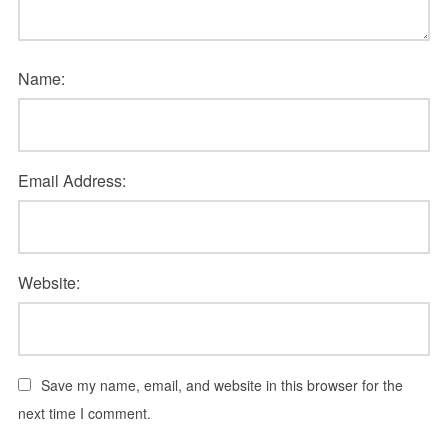
Name:
Email Address:
Website:
Save my name, email, and website in this browser for the
next time I comment.