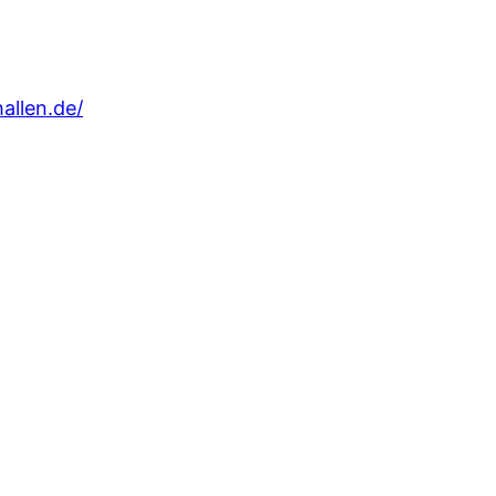
hallen.de/