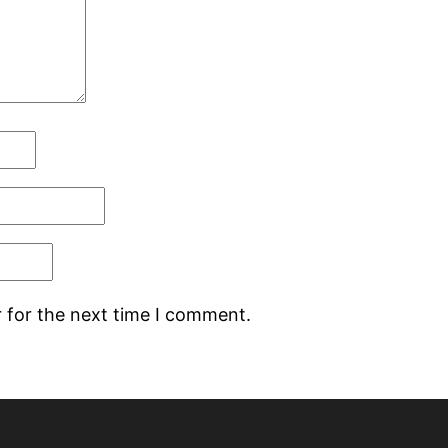
 for the next time I comment.