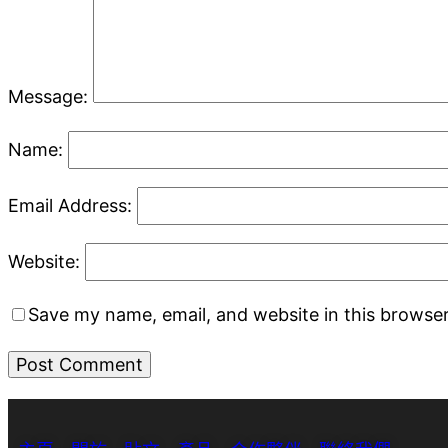
Message:
Name:
Email Address:
Website:
Save my name, email, and website in this browser