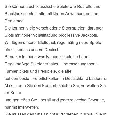
Sie können auch klassische Spiele wie Roulette und
Blackjack spielen, alle mit klaren Anweisungen und
Demomodi.
Sie können viele verschiedene Slots spielen, darunter
Slots mit hoher Volatilität und progressive Jackpots.
Wir fügen unserer Bibliothek regelmäßig neue Spiele
hinzu, sodass unsere Deutsch
Benutzer immer etwas Neues zu spielen haben.
Regelmäßige Spieler erhalten Überraschungsboni,
Turniertickets und Freispiele, die alle
auf den besten Feierlichkeiten in Deutschland basieren.
Maximieren Sie den Komfort–spielen Sie, verwalten Sie
Ihr Konto
und genießen Sie überall und jederzeit echte Gewinne,
nur mit Interwetten.
Sie müssen den Spaß nicht aufschieben, nur weil Sie in