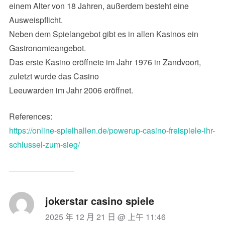
einem Alter von 18 Jahren, außerdem besteht eine
Ausweispflicht.
Neben dem Spielangebot gibt es in allen Kasinos ein
Gastronomieangebot.
Das erste Kasino eröffnete im Jahr 1976 in Zandvoort,
zuletzt wurde das Casino
Leeuwarden im Jahr 2006 eröffnet.
References:
https://online-spielhallen.de/powerup-casino-freispiele-ihr-
schlussel-zum-sieg/
jokerstar casino spiele
2025 年 12 月 21 日 @ 上午 11:46