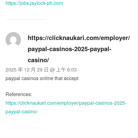
https://jobs.jaylock-ph.com
https://clicknaukari.com/employer/
paypal-casinos-2025-paypal-
casino/
2025 年 12 月 29 日 @ 上午 6:03
paypal casinos online that accept
References:
https://clicknaukari.com/employer/paypal-casinos-2025-
paypal-casino/