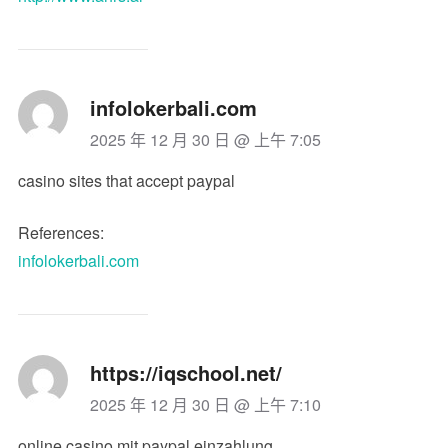
infolokerbali.com
2025 年 12 月 30 日 @ 上午 7:05
casino sites that accept paypal
References:
infolokerbali.com
https://iqschool.net/
2025 年 12 月 30 日 @ 上午 7:10
online casino mit paypal einzahlung