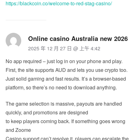
https://blackcoin.co/welcome-to-red-stag-casino/
Online casino Australia new 2026
2025 年 12 月 27 日 @ 上午 4:42
No app required – just log in on your phone and play.
First, the site supports AUD and lets you use crypto too.
Just solid gaming and fast results. It’s a browser-based
platform, so there’s no need to download anything.
The game selection is massive, payouts are handled
quickly, and promotions are designed
to keep players coming back. If something goes wrong
and Zoome
Casino support can’t resolve it, players can escalate the