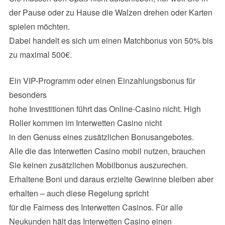
der Pause oder zu Hause die Walzen drehen oder Karten
spielen möchten.
Dabei handelt es sich um einen Matchbonus von 50% bis
zu maximal 500€.
Ein VIP-Programm oder einen Einzahlungsbonus für
besonders
hohe Investitionen führt das Online-Casino nicht. High
Roller kommen im Interwetten Casino nicht
in den Genuss eines zusätzlichen Bonusangebotes.
Alle die das Interwetten Casino mobil nutzen, brauchen
Sie keinen zusätzlichen Mobilbonus auszurechen.
Erhaltene Boni und daraus erzielte Gewinne bleiben aber
erhalten – auch diese Regelung spricht
für die Fairness des Interwetten Casinos. Für alle
Neukunden hält das Interwetten Casino einen