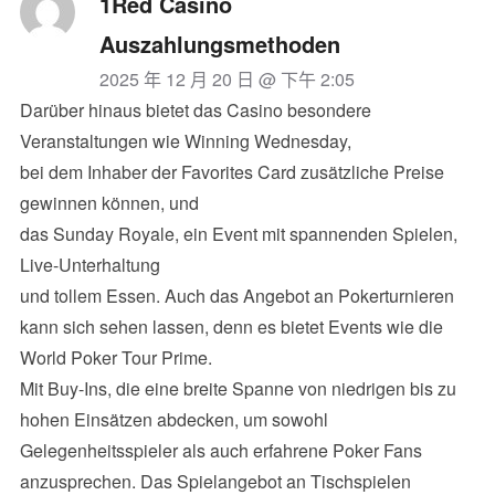
1Red Casino
Auszahlungsmethoden
2025 年 12 月 20 日 @ 下午 2:05
Darüber hinaus bietet das Casino besondere
Veranstaltungen wie Winning Wednesday,
bei dem Inhaber der Favorites Card zusätzliche Preise
gewinnen können, und
das Sunday Royale, ein Event mit spannenden Spielen,
Live-Unterhaltung
und tollem Essen. Auch das Angebot an Pokerturnieren
kann sich sehen lassen, denn es bietet Events wie die
World Poker Tour Prime.
Mit Buy-Ins, die eine breite Spanne von niedrigen bis zu
hohen Einsätzen abdecken, um sowohl
Gelegenheitsspieler als auch erfahrene Poker Fans
anzusprechen. Das Spielangebot an Tischspielen