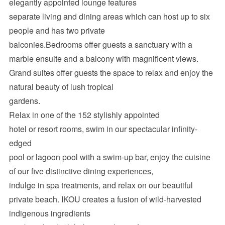
elegantly appointed lounge features
separate living and dining areas which can host up to six
people and has two private
balconies.Bedrooms offer guests a sanctuary with a
marble ensuite and a balcony with magnificent views.
Grand suites offer guests the space to relax and enjoy the
natural beauty of lush tropical
gardens.
Relax in one of the 152 stylishly appointed
hotel or resort rooms, swim in our spectacular infinity-
edged
pool or lagoon pool with a swim-up bar, enjoy the cuisine
of our five distinctive dining experiences,
indulge in spa treatments, and relax on our beautiful
private beach. IKOU creates a fusion of wild-harvested
indigenous ingredients