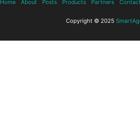
Home
About
Posts
Products
Partners
Contac
Copyright © 2025
SmartAg