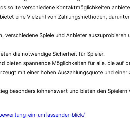
os sollte verschiedene Kontaktmöglichkeiten anbiet
 bietet eine Vielzahl von Zahlungsmethoden, darunter
ern, verschiedene Spiele und Anbieter auszuprobiere
ieten die notwendige Sicherheit für Spieler.
und bieten spannende Möglichkeiten für alle, die auf 
überzeugt mit einer hohen Auszahlungsquote und einer
eg besonders lohnenswert und bieten den Spielern 
-bewertung-ein-umfassender-blick/