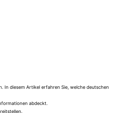
. In diesem Artikel erfahren Sie, welche deutschen
Informationen abdeckt.
eitstellen.