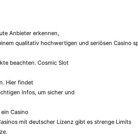
ute Anbieter erkennen,
einem qualitativ hochwertigen und seriösen Casino sp
nkte beachten. Cosmic Slot
. Hier findet
ichtigen Infos, um sicher und
 ein Casino
asinos mit deutscher Lizenz gibt es strenge Limits
ze.