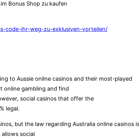
t im Bonus Shop zu kaufen
us-code-ihr-weg-zu-exklusiven-vorteilen/
ng to Aussie online casinos and their most-played
ut online gambling and find
However, social casinos that offer the
% legal.
inos, but the law regarding Australia online casinos is
 allows social