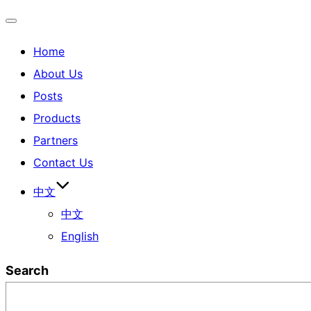
Home
About Us
Posts
Products
Partners
Contact Us
中文
中文
English
Search