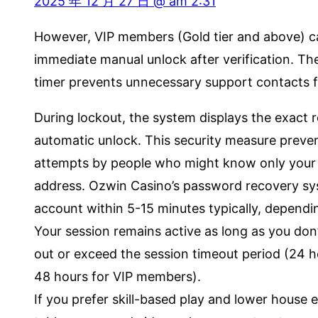
2025 年 12 月 27 日 @ am 2:31
However, VIP members (Gold tier and above) c
immediate manual unlock after verification. Th
timer prevents unnecessary support contacts for
During lockout, the system displays the exact 
automatic unlock. This security measure preve
attempts by people who might know only your
address. Ozwin Casino’s password recovery sy
account within 5-15 minutes typically, dependi
Your session remains active as long as you don
out or exceed the session timeout period (24 h
48 hours for VIP members).
If you prefer skill-based play and lower house 