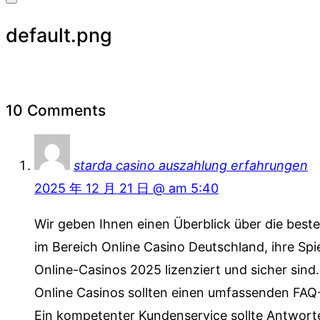
default.png
10 Comments
starda casino auszahlung erfahrungen
2025 年 12 月 21 日 @ am 5:40
Wir geben Ihnen einen Überblick über die best
im Bereich Online Casino Deutschland, ihre Sp
Online-Casinos 2025 lizenziert und sicher sind.
Online Casinos sollten einen umfassenden FAQ-
Ein kompetenter Kundenservice sollte Antworte