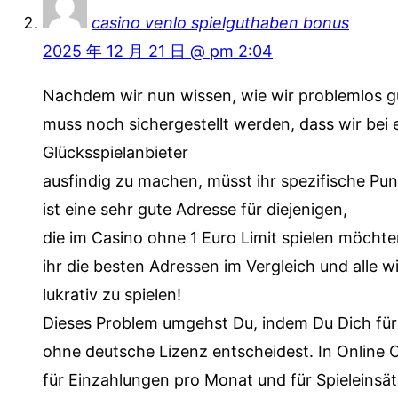
casino venlo spielguthaben bonus
2025 年 12 月 21 日 @ pm 2:04
Nachdem wir nun wissen, wie wir problemlos g
muss noch sichergestellt werden, dass wir bei 
Glücksspielanbieter
ausfindig zu machen, müsst ihr spezifische Pu
ist eine sehr gute Adresse für diejenigen,
die im Casino ohne 1 Euro Limit spielen möchten
ihr die besten Adressen im Vergleich und alle w
lukrativ zu spielen!
Dieses Problem umgehst Du, indem Du Dich für
ohne deutsche Lizenz entscheidest. In Online C
für Einzahlungen pro Monat und für Spieleinsät