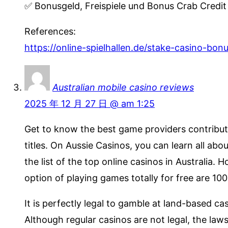
✅ Bonusgeld, Freispiele und Bonus Crab Credi
References:
https://online-spielhallen.de/stake-casino-bon
Australian mobile casino reviews
2025 年 12 月 27 日 @ am 1:25
Get to know the best game providers contributi
titles. On Aussie Casinos, you can learn all abo
the list of the top online casinos in Australia. 
option of playing games totally for free are 100
It is perfectly legal to gamble at land-based cas
Although regular casinos are not legal, the laws