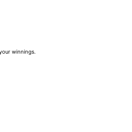
your winnings.