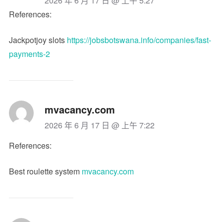
2026 年 6 月 17 日 @ 上午 5:27
References:
Jackpotjoy slots
https://jobsbotswana.info/companies/fast-
payments-2
mvacancy.com
2026 年 6 月 17 日 @ 上午 7:22
References:
Best roulette system
mvacancy.com