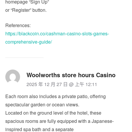
homepage “Sign Up”
or “Register” button.
References:
https://blackcoin.co/cashman-casino-slots-games-
comprehensive-guide/
Woolworths store hours Casino
2025 年 12 月 27 日 @ 上午 12:11
Each room also includes a private patio, offering
spectacular garden or ocean views.
Located on the ground level of the hotel, these
spacious rooms are fully equipped with a Japanese-
inspired spa bath and a separate