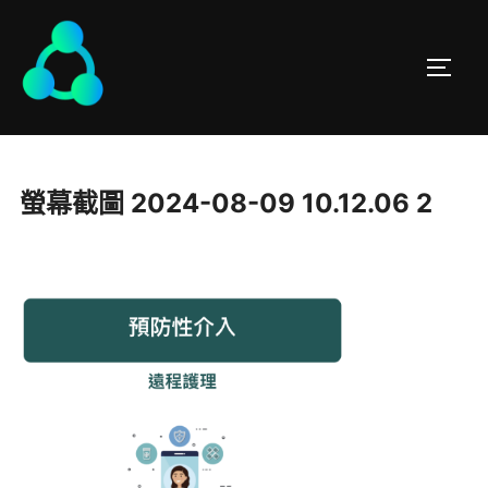
螢幕截圖 2024-08-09 10.12.06 2