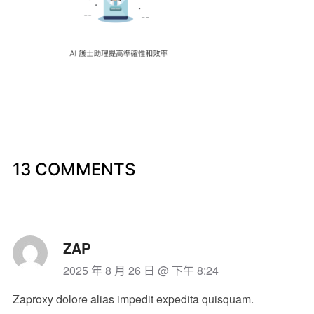
13 COMMENTS
ZAP
2025 年 8 月 26 日 @ 下午 8:24
Zaproxy dolore alias impedit expedita quisquam.