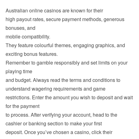
Australian online casinos are known for their
high payout rates, secure payment methods, generous
bonuses, and
mobile compatibility.
They feature colourful themes, engaging graphics, and
exciting bonus features.
Remember to gamble responsibly and set limits on your
playing time
and budget. Always read the terms and conditions to
understand wagering requirements and game
restrictions. Enter the amount you wish to deposit and wait
for the payment
to process. After verifying your account, head to the
cashier or banking section to make your first
deposit. Once you’ve chosen a casino, click their