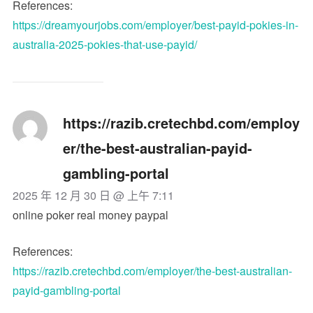
References:
https://dreamyourjobs.com/employer/best-payid-pokies-in-
australia-2025-pokies-that-use-payid/
https://razib.cretechbd.com/employ
er/the-best-australian-payid-
gambling-portal
2025 年 12 月 30 日 @ 上午 7:11
online poker real money paypal
References:
https://razib.cretechbd.com/employer/the-best-australian-
payid-gambling-portal