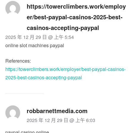
https://towerclimbers.work/employ
er/best-paypal-casinos-2025-best-
casinos-accepting-paypal
2025 年 12 月 29 日 @ 上午 5:54
online slot machines paypal
References:
https://towerclimbers.work/employer/best-paypal-casinos-
2025-best-casinos-accepting-paypal
robbarnettmedia.com
2025 年 12 月 29 日 @ 上午 6:03
paypal casino online