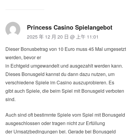
Princess Casino Spielangebot
2025 年 12 月 20 日 @ 上午 11:01
Dieser Bonusbetrag von 10 Euro muss 45 Mal umgesetzt
werden, bevor er
in Echtgeld umgewandelt und ausgezahlt werden kann.
Dieses Bonusgeld kannst du dann dazu nutzen, um
verschiedene Spiele im Casino auszuprobieren. Es
gibt auch Spiele, die beim Spiel mit Bonusgeld verboten
sind.
Auch sind oft bestimmte Spiele vom Spiel mit Bonusgeld
ausgeschlossen oder tragen nicht zur Erfüllung
der Umsatzbedingungen bei. Gerade bei Bonusgeld