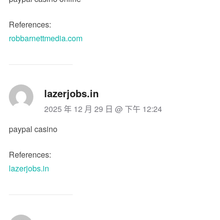
References:
robbarnettmedia.com
lazerjobs.in
2025 年 12 月 29 日 @ 下午 12:24
paypal casino
References:
lazerjobs.in