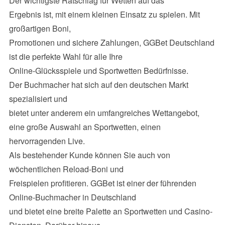
Der wichtigste Ratschlag für Wetten auf das
Ergebnis ist, mit einem kleinen Einsatz zu spielen. Mit
großartigen Boni,
Promotionen und sichere Zahlungen, GGBet Deutschland
ist die perfekte Wahl für alle Ihre
Online-Glücksspiele und Sportwetten Bedürfnisse.
Der Buchmacher hat sich auf den deutschen Markt
spezialisiert und
bietet unter anderem ein umfangreiches Wettangebot,
eine große Auswahl an Sportwetten, einen
hervorragenden Live.
Als bestehender Kunde können Sie auch von
wöchentlichen Reload-Boni und
Freispielen profitieren. GGBet ist einer der führenden
Online-Buchmacher in Deutschland
und bietet eine breite Palette an Sportwetten und Casino-