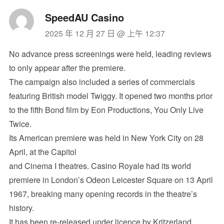
SpeedAU Casino
2025 年 12 月 27 日 @ 上午 12:37
No advance press screenings were held, leading reviews
to only appear after the premiere.
The campaign also included a series of commercials
featuring British model Twiggy. It opened two months prior
to the fifth Bond film by Eon Productions, You Only Live
Twice.
Its American premiere was held in New York City on 28
April, at the Capitol
and Cinema I theatres. Casino Royale had its world
premiere in London’s Odeon Leicester Square on 13 April
1967, breaking many opening records in the theatre’s
history.
It has been re-released under licence by Kritzerland